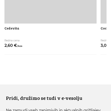
Cedevita
Coca c
Redna cena
Redna 
2,
60
€
3,
00
/
kos
Pridi, družimo se tudi v e-vesolju
Ne zamudi vseh zanimivih in aktualnih grižljajev