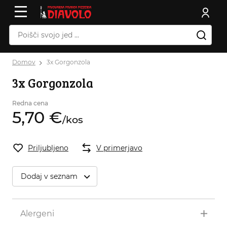
Domov
3x Gorgonzola
3x Gorgonzola
Redna cena
5,
70
€
/
kos
Priljubljeno
V primerjavo
Dodaj v seznam
Alergeni