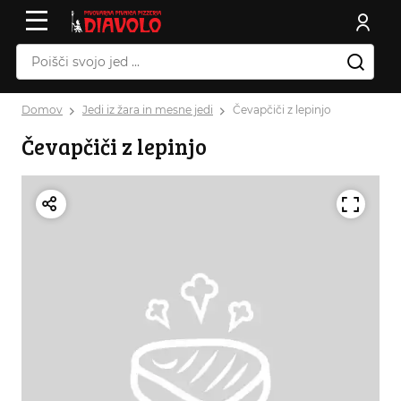
Domov
Jedi iz žara in mesne jedi
Čevapčiči z lepinjo
Čevapčiči z lepinjo