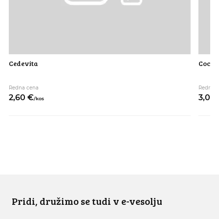
Cedevita
Coca c
Redna cena
Redna 
2,
60
€
3,
00
/
kos
Pridi, družimo se tudi v e-vesolju