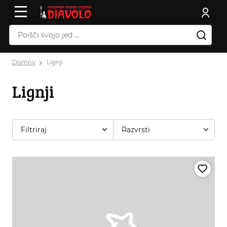
Domov
Lignji
Lignji
Filtriraj
Razvrsti