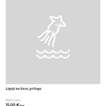
Lignji na žaru, priloga
Redna cena
15,
00
€
/
kos