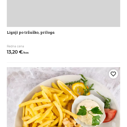
Lignji po tržaško, priloga
Redna cena
13,
20
€
/
kos