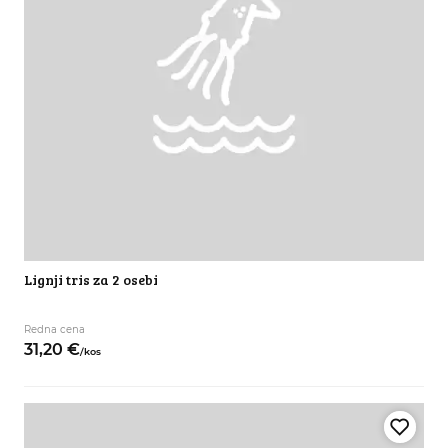
Lignji tris za 2 osebi
Redna cena
31,
20
€
/
kos