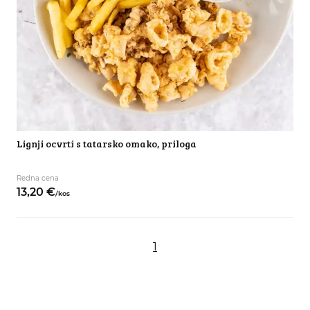
Lignji ocvrti s tatarsko omako, priloga
Redna cena
13,
20
€
/
kos
1