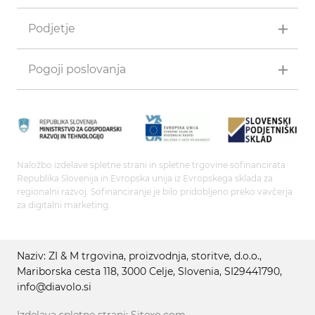
Podjetje
Pogoji poslovanja
Naložbo izdelave spletne strani in spletne trgovine sofinancirata
Republika Slovenija in Evropska unija iz Evropskega sklada za
regionalni razvoj. Sofinanciranje je bilo pridobljeno preko vavčerja
za digitalni marketing.
Naziv: ZI & M trgovina, proizvodnja, storitve, d.o.o.,
Mariborska cesta 118, 3000 Celje, Slovenia, SI29441790,
info@diavolo.si
Izdelava spletne strani: Sitexo.com