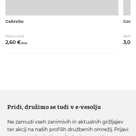
Cedevita
Coca c
Redna cena
Redna 
2,
60
€
3,
00
/
kos
Pridi, družimo se tudi v e-vesolju
Ne zamudi vseh zanimivih in aktualnih grižljajev
ter akcij na naših profilih družbenih omrežij. Prijavi