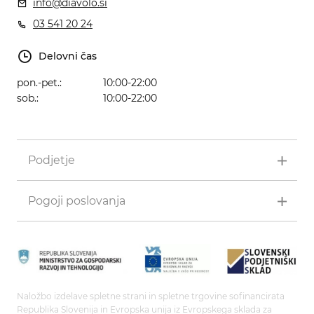
info@diavolo.si
03 541 20 24
Delovni čas
pon.-pet.:
10:00-22:00
sob.:
10:00-22:00
Podjetje
Pogoji poslovanja
Naložbo izdelave spletne strani in spletne trgovine sofinancirata
Republika Slovenija in Evropska unija iz Evropskega sklada za