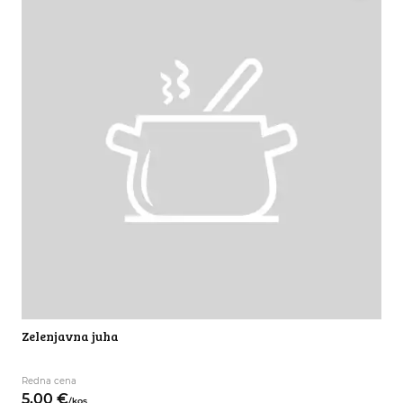
Zelenjavna juha
Redna cena
5,
00
€
/
kos