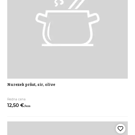
Narezek pršut, sir, olive
Redna cena
12,
50
€
/
kos