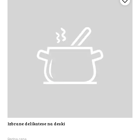
Izbrane delikatese na deski
Redna cena