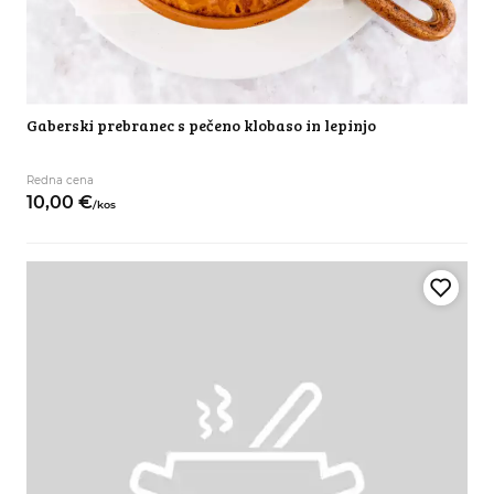
Gaberski prebranec s pečeno klobaso in lepinjo
Redna cena
10,
00
€
/
kos