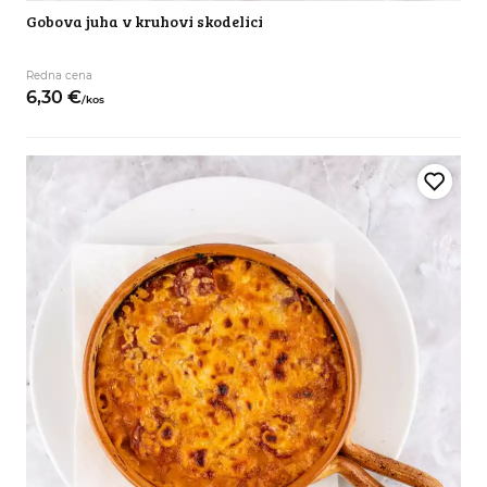
Gobova juha v kruhovi skodelici
Redna cena
6,
30
€
/
kos