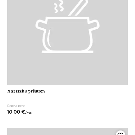
Narezek s pršutom
Redna cena
10,
00
€
/
kos