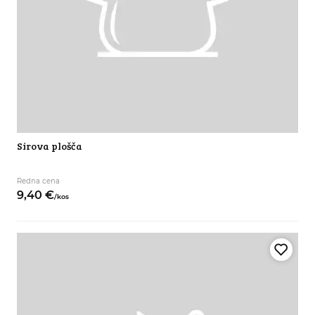
Sirova plošča
Redna cena
9,
40
€
/
kos