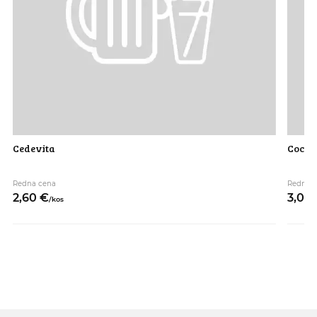
Cedevita
Coca c
Redna cena
Redna 
2,
60
€
3,
00
/
kos