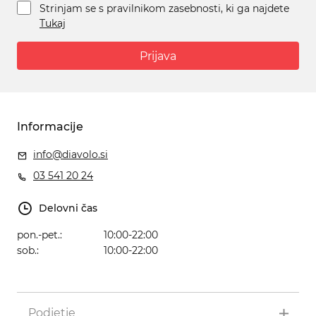
Strinjam se s pravilnikom zasebnosti, ki ga najdete
Tukaj
Prijava
Informacije
info@diavolo.si
03 541 20 24
Delovni čas
pon.-pet.:
10:00-22:00
sob.:
10:00-22:00
Podjetje