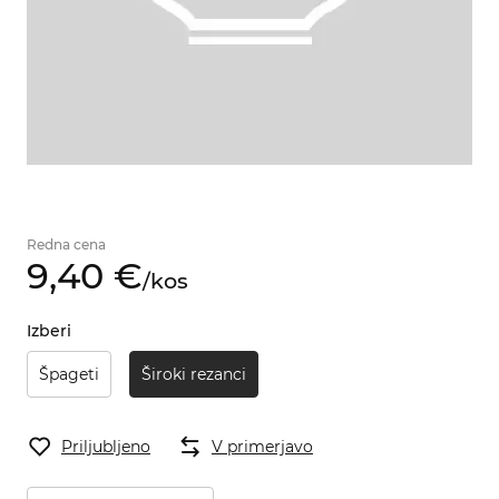
Redna cena
9,
40
€
/
kos
Izberi
Špageti
Široki rezanci
Priljubljeno
V primerjavo