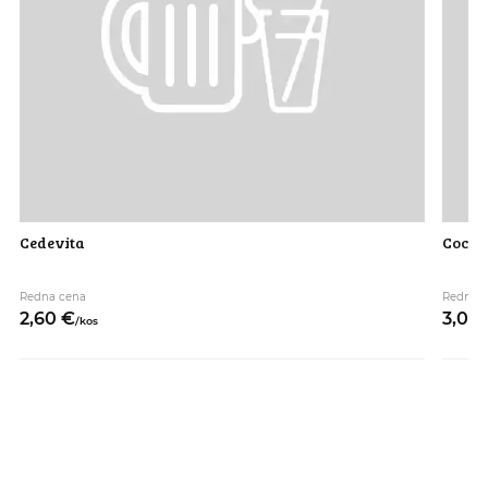
Cedevita
Coca c
Redna cena
Redna 
2,
60
€
3,
00
/
kos