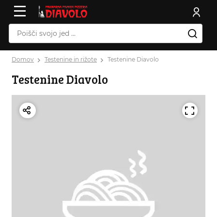
Domov
Testenine in rižote
Testenine Diavolo
Testenine Diavolo