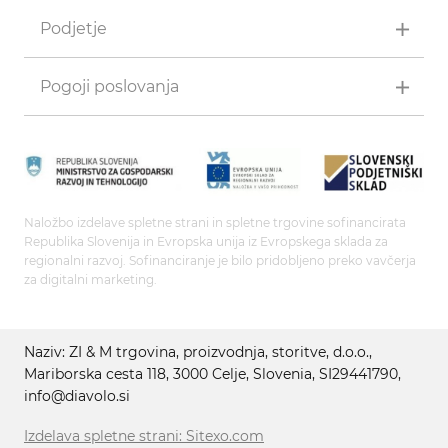
Podjetje
Pogoji poslovanja
Naložbo izdelave spletne strani in spletne trgovine sofinancirata
Republika Slovenija in Evropska unija iz Evropskega sklada za
regionalni razvoj. Sofinanciranje je bilo pridobljeno preko vavčerja
za digitalni marketing.
Naziv: ZI & M trgovina, proizvodnja, storitve, d.o.o.,
Mariborska cesta 118, 3000 Celje, Slovenia, SI29441790,
info@diavolo.si
Izdelava spletne strani: Sitexo.com