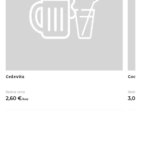
Cedevita
Coca c
Redna cena
Redna 
2,
60
€
3,
00
/
kos