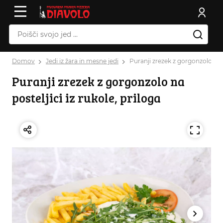
Domov
Jedi iz žara in mesne jedi
Puranji zrezek z gorgonzolo na po
Puranji zrezek z gorgonzolo na
posteljici iz rukole, priloga