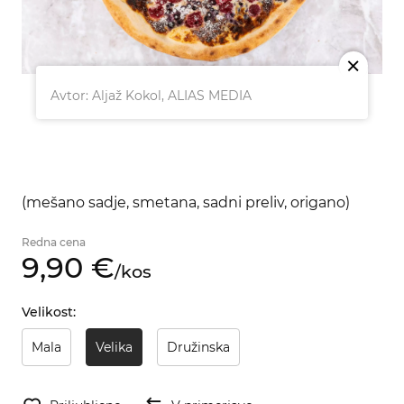
M
Avtor: Aljaž Kokol, ALIAS MEDIA
(mešano sadje, smetana, sadni preliv, origano)
Redna cena
9,
90
€
/
kos
Velikost:
Mala
Velika
Družinska