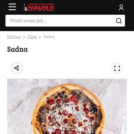
Domov
Pizze
Sadna
Sadna