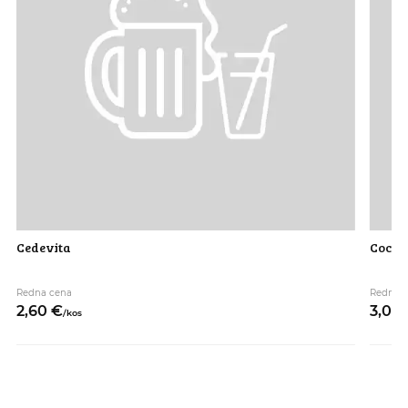
Cedevita
Coca c
Redna cena
Redna 
2,
60
€
3,
00
/
kos