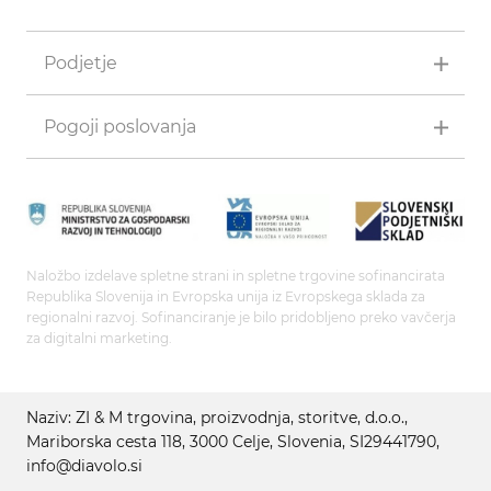
Podjetje
Pogoji poslovanja
Naložbo izdelave spletne strani in spletne trgovine sofinancirata
Republika Slovenija in Evropska unija iz Evropskega sklada za
regionalni razvoj. Sofinanciranje je bilo pridobljeno preko vavčerja
za digitalni marketing.
Naziv: ZI & M trgovina, proizvodnja, storitve, d.o.o.,
Mariborska cesta 118, 3000 Celje, Slovenia, SI29441790,
info@diavolo.si