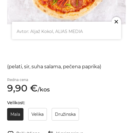
M
Avtor: Aljaž Kokol, ALIAS MEDIA
(pelati, sir, suha salama, pečena paprika)
Redna cena
9,
90
€
/
kos
Velikost:
Mala
Velika
Družinska