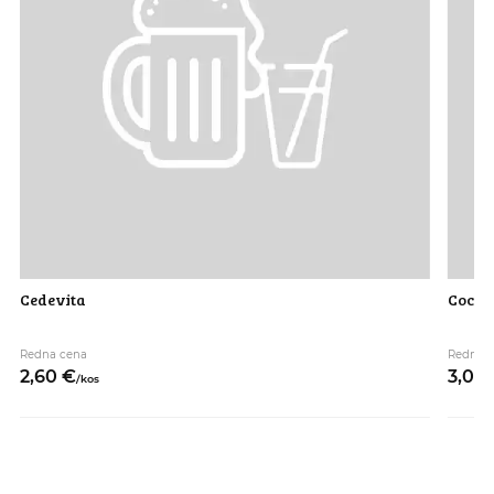
Cedevita
Coca c
Redna cena
Redna 
2,
60
€
3,
00
/
kos