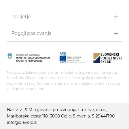
Podjetje
Pogoji poslovanja
Naložbo izdelave spletne strani in spletne trgovine sofinancirata
Republika Slovenija in Evropska unija iz Evropskega sklada za
regionalni razvoj. Sofinanciranje je bilo pridobljeno preko vavčerja
za digitalni marketing.
Naziv: ZI & M trgovina, proizvodnja, storitve, d.o.o.,
Mariborska cesta 118, 3000 Celje, Slovenia, SI29441790,
info@diavolo.si