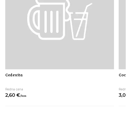
Cedevita
Coca c
Redna cena
Redna 
2,
60
€
3,
00
/
kos