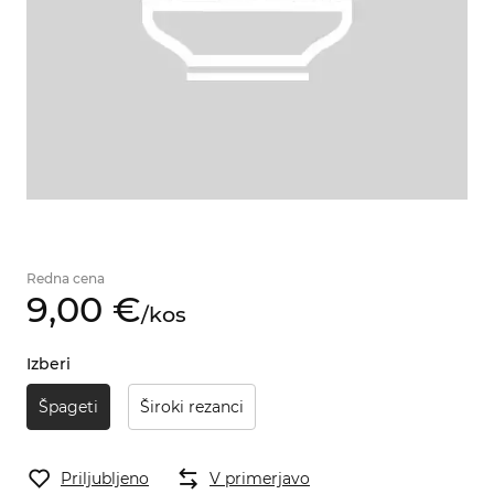
Redna cena
9,
00
€
/
kos
Izberi
Špageti
Široki rezanci
Priljubljeno
V primerjavo