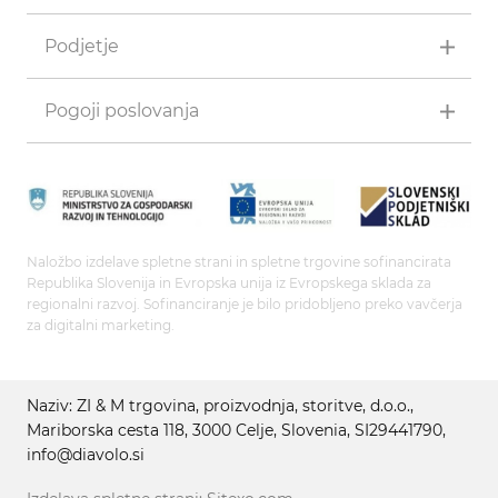
Podjetje
Pogoji poslovanja
Naložbo izdelave spletne strani in spletne trgovine sofinancirata
Republika Slovenija in Evropska unija iz Evropskega sklada za
regionalni razvoj. Sofinanciranje je bilo pridobljeno preko vavčerja
za digitalni marketing.
Naziv: ZI & M trgovina, proizvodnja, storitve, d.o.o.,
Mariborska cesta 118, 3000 Celje, Slovenia, SI29441790,
info@diavolo.si