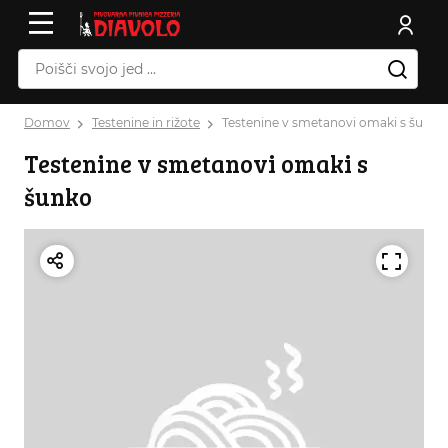
Domov
Testenine in rižote
Testenine v smetanovi omaki s šunko
Testenine v smetanovi omaki s
šunko