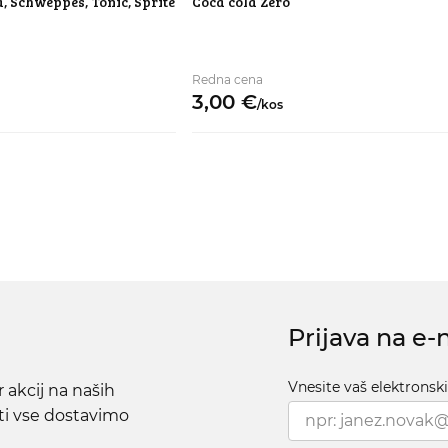
a, Schweppes, Tonic, Sprite
Coca cola Zero
Redna cena
3,
00
€
/
kos
Prijava na e-
Vnesite vaš elektronsk
 akcij na naših
 ti vse dostavimo