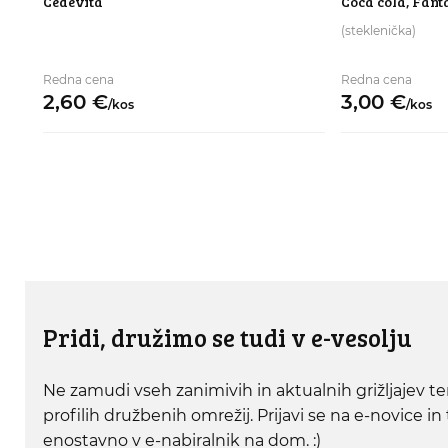
Cedevita
Coca cola, Fant
(steklenička)
Redna cena
Redna cena
2,
60
€
3,
00
€
/
kos
/
kos
Pridi, družimo se tudi v e-vesolju
Ne zamudi vseh zanimivih in aktualnih grižljajev ter
profilih družbenih omrežij. Prijavi se na e-novice in
enostavno v e-nabiralnik na dom. :)