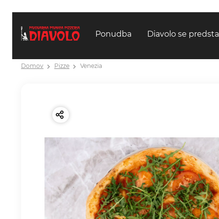
Ponudba
Diavolo se predsta
Domov
Pizze
Venezia