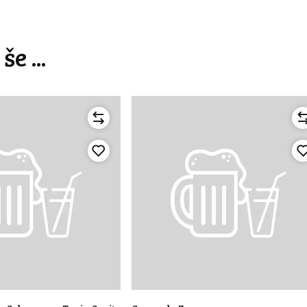
e ...