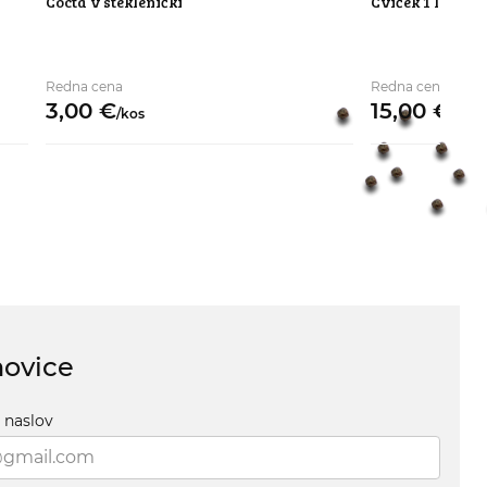
Cocta v steklenički
Cviček 1 l
Redna cena
Redna cena
3,
00
€
15,
00
€
/
kos
/
kos
novice
i naslov