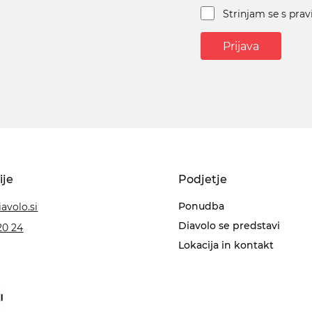
Strinjam se s prav
Prijava
ije
Podjetje
Ponudba
avolo.si
Diavolo se predstavi
20 24
Lokacija in kontakt