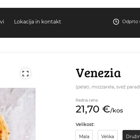
vi
Lokacija in kontakt
Odprto 
Venezia
(pelati, mozzarela, svež parad
Redna cena
21,
70
€
/
kos
Velikost:
Mala
Velika
Druži