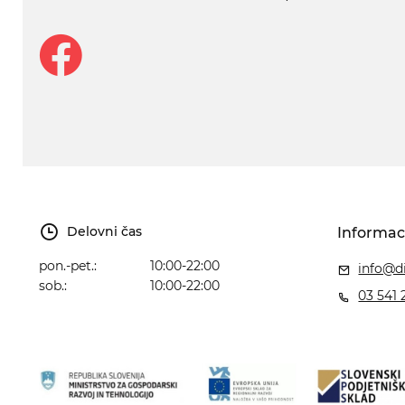
Delovni čas
Informac
pon.-pet.:
10:00-22:00
info@di
sob.:
10:00-22:00
03 541 