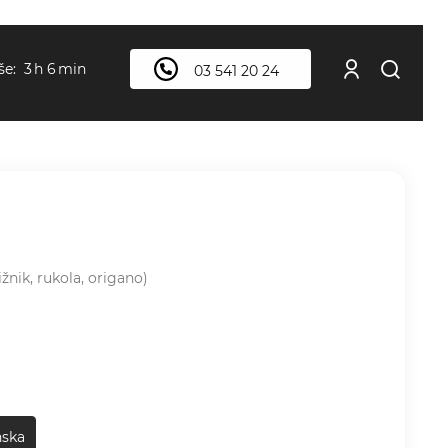
3
h
6
min
še:
03 541 20 24
ižnik, rukola, origano)
nska